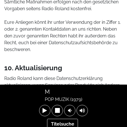
Sämtliche Maßnahmen erfolgen nach den gesetzlichen
Vorgaben seitens Radio Roland kostenfrei.
Eure Anliegen könnt ihr unter Verwendung der in Ziffer 1.
oder 2. genannten Kontaktdaten an uns richten. Neben
den zuvor genannten Rechten habt ihr außerdem das
Recht, euch bei einer Datenschutzaufsichtsbehörde zu
beschweren.
10. Aktualisierung
Radio Roland kann diese Datenschutzerklärung
aktualisieren, wenn Services oder Produkte sich ändern
M
oder dies aus rechtlichen Gründen erforderlich ist. Bei
Änderungen wird Radio Roland an prominenter Stelle
POP MUZIK (1979)
auf der Website mit angemessener Vorfrist eine
Mitteilung über die Änderung integrieren.
Titelsuche